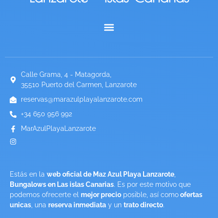
ESPAÑOL (ESPAÑA)
Calle Grama, 4 - Matagorda,
35510 Puerto del Carmen, Lanzarote
reservas@marazulplayalanzarote.com
+34 650 956 992
MarAzulPlayaLanzarote
Estás en la
web oficial de Maz Azul Playa Lanzarote
,
Bungalows en Las islas Canarias
. Es por este motivo que
podemos ofrecerte el
mejor precio
posible, así como
ofertas
unicas
, una
reserva inmediata
y un
trato directo
.