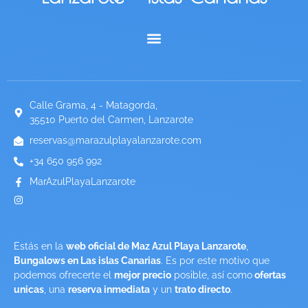
ESPAÑOL (ESPAÑA)
Calle Grama, 4 - Matagorda,
35510 Puerto del Carmen, Lanzarote
reservas@marazulplayalanzarote.com
+34 650 956 992
MarAzulPlayaLanzarote
Estás en la
web oficial de Maz Azul Playa Lanzarote
,
Bungalows en Las islas Canarias
. Es por este motivo que
podemos ofrecerte el
mejor precio
posible, así como
ofertas
unicas
, una
reserva inmediata
y un
trato directo
.