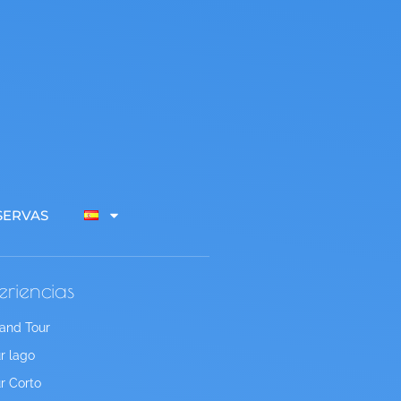
SERVAS
eriencias
and Tour
r lago
r Corto