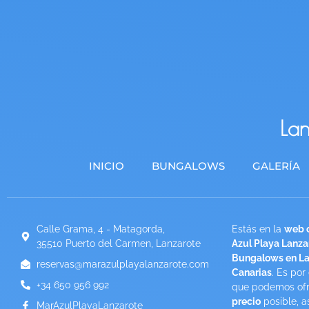
Lan
INICIO
BUNGALOWS
GALERÍA
Calle Grama, 4 - Matagorda,
Estás en la
web o
35510 Puerto del Carmen, Lanzarote
Azul Playa Lanza
Bungalows en Las
reservas@marazulplayalanzarote.com
Canarias
. Es por
+34 650 956 992
que podemos ofr
precio
posible, a
MarAzulPlayaLanzarote