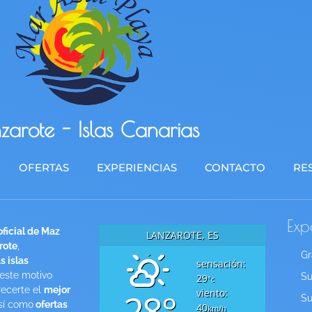
zarote - Islas Canarias
OFERTAS
EXPERIENCIAS
CONTACTO
RE
Exp
ficial de Maz
LANZAROTE, ES
rote
,
Gr
 islas
sensación:
 este motivo
Su
29
°c
ecerte el
mejor
28°
viento:
Su
sí como
ofertas
40
km/h