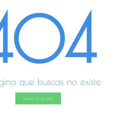
404
gina que buscas no existe
Volver a la web