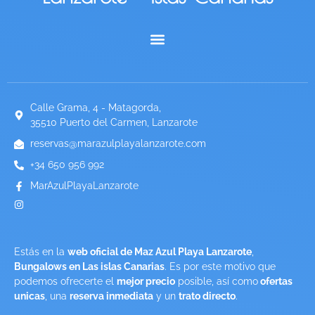
ESPAÑOL (ESPAÑA)
Calle Grama, 4 - Matagorda,
35510 Puerto del Carmen, Lanzarote
reservas@marazulplayalanzarote.com
+34 650 956 992
MarAzulPlayaLanzarote
Estás en la
web oficial de Maz Azul Playa Lanzarote
,
Bungalows en Las islas Canarias
. Es por este motivo que
podemos ofrecerte el
mejor precio
posible, así como
ofertas
unicas
, una
reserva inmediata
y un
trato directo
.